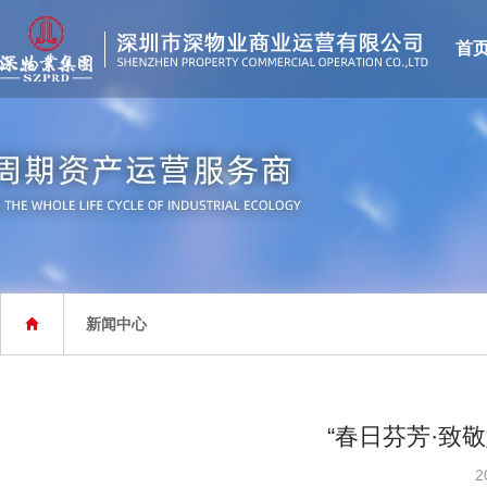
首
新闻中心

“春日芬芳·致
2